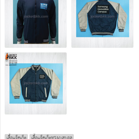
เสื้อแจ็คเก็ต
เสื้อแจ็คเก็ตทรงเบสบอล